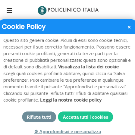
Cookie Policy
✕
Ambulatorio di Medicina Fisica e
Questo sito genera cookie. Alcuni di essi sono cookie tecnici,
Riabilitazione
necessari per il suo corretto funzionamento. Possono essere
Home
/
Ambulatorio di Medicina Fisica e Riabilitazione
presenti cookie profilanti, generati da terze parti per la
creazione di pubblicità personalizzate: questi sono opzionali e
di default sono disabilitati.
Visualizza la lista dei cookie
scegli quali cookies profilanti abilitare, quindi clicca su 'Salva
preferenze'. Puoi cambiare le tue preferenze in qualunque
Trattamenti Fisioterapici e
momento tramite il pulsante “Approfondisci e personalizza”.
Riabilitativi
Cliccando sul pulsante 'Rifiuta tutti' rifiuti di abilitare qualsiasi
cookie profilante.
Leggi la nostra cookie policy
Rifiuta tutti
Accetta tutti i cookies
⚙
Approfondisci e personalizza