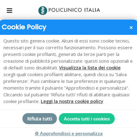
Cookie Policy
✕
Class action
Questo sito genera cookie. Alcuni di essi sono cookie tecnici,
necessari per il suo corretto funzionamento. Possono essere
Home
/
Class action
presenti cookie profilanti, generati da terze parti per la
creazione di pubblicità personalizzate: questi sono opzionali e
di default sono disabilitati.
Visualizza la lista dei cookie
scegli quali cookies profilanti abilitare, quindi clicca su 'Salva
preferenze'. Puoi cambiare le tue preferenze in qualunque
momento tramite il pulsante “Approfondisci e personalizza”.
Cliccando sul pulsante 'Rifiuta tutti' rifiuti di abilitare qualsiasi
cookie profilante.
Leggi la nostra cookie policy
Class action
Rifiuta tutti
Accetta tutti i cookies
La Policlinico Italia S.r.l., nella Sua veste di erogatrice di
⚙
Approfondisci e personalizza
servizi sanitari e socio-sanitari in convenzione con il SSR,