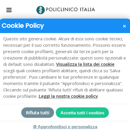
Cookie Policy
✕
Ricovero Ordinario
Questo sito genera cookie. Alcuni di essi sono cookie tecnici,
necessari per il suo corretto funzionamento. Possono essere
Home
/
Ricovero Ordinario
presenti cookie profilanti, generati da terze parti per la
creazione di pubblicità personalizzate: questi sono opzionali e
di default sono disabilitati.
Visualizza la lista dei cookie
scegli quali cookies profilanti abilitare, quindi clicca su 'Salva
preferenze'. Puoi cambiare le tue preferenze in qualunque
Ricovero Ordinario: tutti i
momento tramite il pulsante “Approfondisci e personalizza”.
dettagli
Cliccando sul pulsante 'Rifiuta tutti' rifiuti di abilitare qualsiasi
cookie profilante.
Leggi la nostra cookie policy
Al momento del ricovero il Paziente e/o un suo familiare
Rifiuta tutti
Accetta tutti i cookies
dovranno recarsi all’Ufficio Accettazione Ricoveri/URP,
preferibilmente dalle ore 9.00 alle ore 10.00, dal lunedì al
⚙
Approfondisci e personalizza