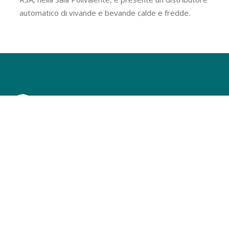
automatico di vivande e bevande calde e fredde.
P.Iva
05600591001
Piazza del Campidano, 6
00162 Roma
(+39) 06 440051
(+39) 06 44005258
info@policlinicoitalia.it