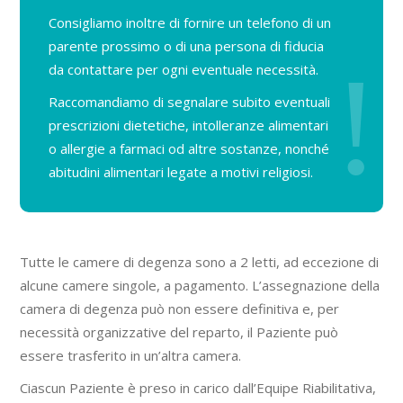
Consigliamo inoltre di fornire un telefono di un
parente prossimo o di una persona di fiducia
da contattare per ogni eventuale necessità.
Raccomandiamo di segnalare subito eventuali
prescrizioni dietetiche, intolleranze alimentari
o allergie a farmaci od altre sostanze, nonché
abitudini alimentari legate a motivi religiosi.
Tutte le camere di degenza sono a 2 letti, ad eccezione di
alcune camere singole, a pagamento. L’assegnazione della
camera di degenza può non essere definitiva e, per
necessità organizzative del reparto, il Paziente può
essere trasferito in un’altra camera.
Ciascun Paziente è preso in carico dall’Equipe Riabilitativa,